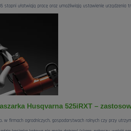
5 stopni ułatwiają pracę oraz umożliwiają ustawienie urządzenia t
aszarka Husqvarna 525iRXT – zastosow
np. w firmach ogrodniczych, gospodarstwach rolnych czy przy utrzyma