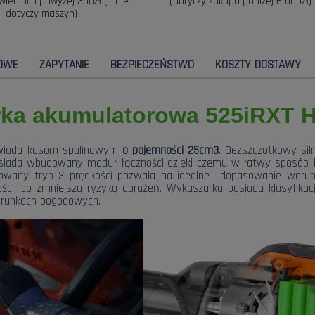
wieniach powyżej 300zł (* nie
(dotyczy zakupu poniżej 6 000zł)
dotyczy maszyn)
OWE
ZAPYTANIE
BEZPIECZEŃSTWO
KOSZTY DOSTAWY
ka akumulatorowa 525iRXT 
iada kosom spalinowym
o pojemności 25cm3
. Bezszczotkowy sil
Posiada wbudowany moduł łączności dzięki czemu w łatwy sposób 
stosowany tryb 3 prędkości pozwala na idealne dopasowanie wa
ci, co zmniejsza ryzyko obrażeń. Wykaszarka posiada klasyfikacj
arunkach pogodowych.