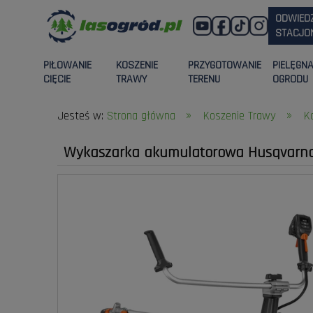
ODWIED
STACJON
PIŁOWANIE
KOSZENIE
PRZYGOTOWANIE
PIELĘGN
CIĘCIE
TRAWY
TERENU
OGRODU
»
»
Jesteś w:
Strona główna
Koszenie Trawy
K
Wykaszarka akumulatorowa Husqvarna