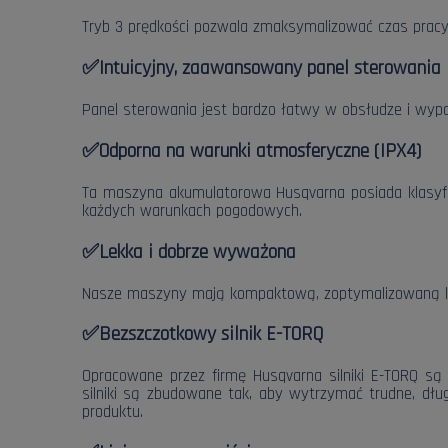
Tryb 3 prędkości pozwala zmaksymalizować czas prac
✅
Intuicyjny, zaawansowany panel sterowania
Panel sterowania jest bardzo łatwy w obsłudze i wyp
✅
Odporna na warunki atmosferyczne (IPX4)
Ta maszyna akumulatorowa Husqvarna posiada klasyfik
każdych warunkach pogodowych.
✅
Lekka i dobrze wyważona
Nasze maszyny mają kompaktową, zoptymalizowaną kons
✅
Bezszczotkowy silnik E-TORQ
Opracowane przez firmę Husqvarna silniki E-TORQ są
silniki są zbudowane tak, aby wytrzymać trudne, dłu
produktu.