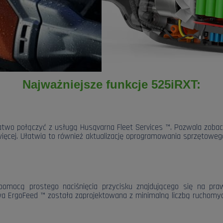
Najważniejsze funkcje 525iRXT:
połączyć z usługą Husqvarna Fleet Services ™. Pozwala zobaczyć
 więcej. Ułatwia to również aktualizację oprogramowania sprzętow
omocą prostego naciśnięcia przycisku znajdującego się na pr
wa ErgoFeed ™ została zaprojektowana z minimalną liczbą ruchomych 