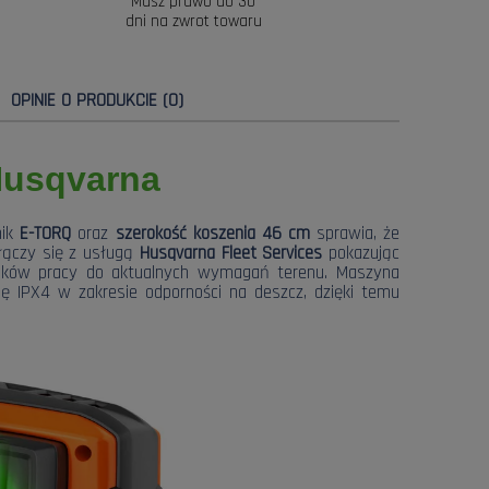
Masz prawo do 30
dni na zwrot towaru
OPINIE O PRODUKCIE (0)
Husqvarna
nik
E-TORQ
oraz
szerokość koszenia 46 cm
sprawia, że
łączy się z usługą
Husqvarna Fleet Services
pokazując
runków pracy do aktualnych wymagań terenu. Maszyna
ę IPX4 w zakresie odporności na deszcz, dzięki temu