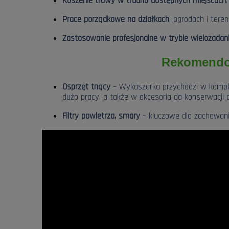
Koszenie trawy w trudno dostępnych miejscach
Prace porządkowe na działkach
, ogrodach i tere
Zastosowanie profesjonalne w trybie wielozada
Rekomendow
Osprzęt tnący
– Wykaszarka przychodzi w kompl
dużo pracy, a także w akcesoria do konserwacji
Filtry powietrza, smary
– kluczowe dla zachowania