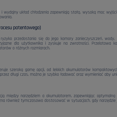
ika i wydajny układ chłodzenia zapewniają stałą, wysoką moc wyjś
owania.
procesu patentowego)
 ryzyko przedostania się do jego komory zanieczyszczeń, wody, 
rzyjazne dla użytkownika i zyskuje na zwrotności. Przelotowa k
atorów o różnych rozmiarach.
uje szeroką gamę opcji, od lekkich akumulatorów kompaktowy
zez długi czas, można je szybko ładować oraz wymieniać aby uni
rakcją między narzędziem a akumulatorem, zapewniając optymalną
na również tymczasowo dostosować w sytuacjach, gdy narzędzie j