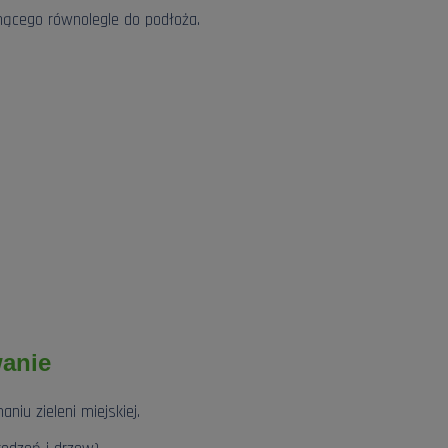
nącego równolegle do podłoża.
anie
niu zieleni miejskiej.