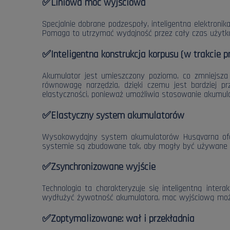
✅
Liniowa moc wyjściowa
Specjalnie dobrane podzespoły, inteligentna elektron
Pomaga to utrzymać wydajność przez cały czas użytk
✅
Inteligentna konstrukcja korpusu (w trakcie 
Akumulator jest umieszczony poziomo, co zmniejsza
równowagę narzędzia, dzięki czemu jest bardziej p
elastyczności, ponieważ umożliwia stosowanie akumul
✅
Elastyczny system akumulatorów
Wysokowydajny system akumulatorów Husqvarna ofer
systemie są zbudowane tak, aby mogły być używane pr
✅
Zsynchronizowane wyjście
Technologia ta charakteryzuje się inteligentną inte
wydłużyć żywotność akumulatora, moc wyjściową moż
✅
Zoptymalizowane: wał i przekładnia