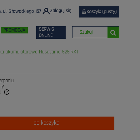
Zaloguj się
 ul. Słowackiego 157
Koszyk:
(pusty)
SERWIS
PROMOCJA
ONLINE
ka akumulatorowa Husqvarna 525iRXT
erpaniu
ny
a
do koszyka