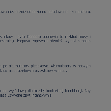
ciową niezależnie od poziomu naładowania akumulatora.
ścinków i pyłu. Ponadto poprawia to rozkład masy i
onstrukcja korpusu zapewnia również wysoki stopień
ch po akumulatory plecakowe. Akumulatory w naszym
knąć niepotrzebnych przestojów w pracy.
 moc wyjściową dla każdej konkretnej kombinacji. Aby
est używane zbyt intensywnie.