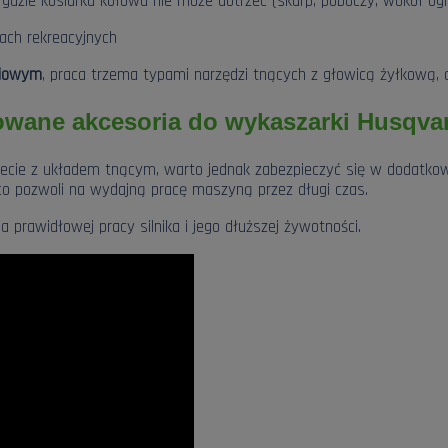
, gdzie kosiarka kołowa nie może dotrzeć (skarp, poboczy, wokół og
nach rekreacyjnych
niowym
, praca trzema typami narzędzi tnących z głowicą żyłkową, 
ane akcesoria do wykaszarki Husqva
ecie z układem tnącym, warto jednak zabezpieczyć się w dodatk
 co pozwoli na wydajną pracę maszyną przez długi czas.
 prawidłowej pracy silnika i jego dłuższej żywotności.