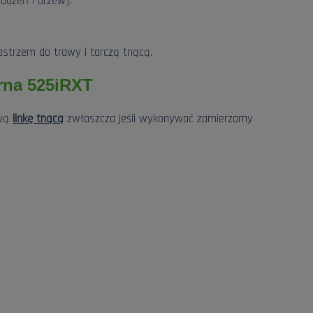
rodzeń i drzew).
ostrzem do trawy i tarczą tnącą.
rna 525iRXT
ową
linkę tnącą
zwłaszcza jeśli wykonywać zamierzamy