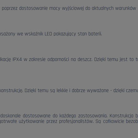
y poprzez dostosowanie mocy wyjściowej do aktualnych warunków 
osażony we wskaźnik LED pokazujący stan baterii.
ację IPX4 w zakresie odporności na deszcz. Dzięki temu jest to 
trukcję. Dzięki temu są lekkie i dobrze wyważone - dzięki czem
 doskonale dostosowane do każdego zastosowania. Konstrukcja be
gotrwałe użytkowanie przez profesjonalistów. Są całkowicie bezo