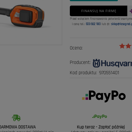
FINANSUJ NA FIRMĘ
Przed wzięciem finansowania potwierdź asortym
i cenę tel.:
503 662 180
lub @:
sklep@lasogrod.
Ocena:
Producent:
Kod produktu:
970551401
DARMOWA DOSTAWA
Kup teraz - Zapłać później