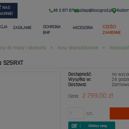
Ź NAS
48 3 871 871
sklep@lasogrod.pl
Radom,
ARNIE!
ACJA
OCHRONA
CZĘŚCI
ZASILANIE
AKCESORIA
BHP
ZAMIENNE
»
»
osy do trawy i akcesoria
Kosy akumulatorowe
Wykaszar
 525iRXT
Dostępność:
na wycz
Wysyłka w:
24 godzi
Dostawa:
Darmow
2 799,00 zł
Cena:
Cena nie zawiera ewentualnych kosztów
płatności
szt.