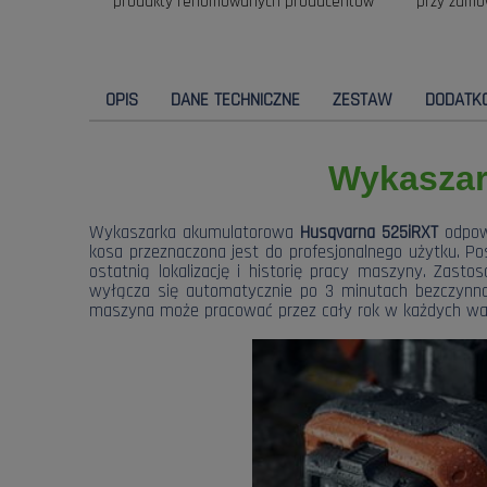
produkty renomowanych producentów
przy zamó
OPIS
DANE TECHNICZNE
ZESTAW
DODATK
Wykaszar
Wykaszarka akumulatorowa
Husqvarna 525iRXT
odpow
kosa przeznaczona jest do profesjonalnego użytku. 
ostatnią lokalizację i historię pracy maszyny. Za
wyłącza się automatycznie po 3 minutach bezczynnoś
maszyna może pracować przez cały rok w każdych w