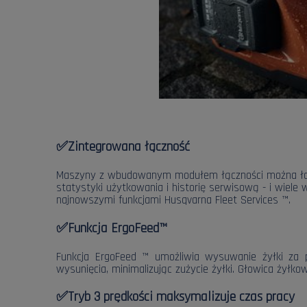
✅Zintegrowana łączność
Maszyny z wbudowanym modułem łączności można łatwo 
statystyki użytkowania i historię serwisową - i wiele
najnowszymi funkcjami Husqvarna Fleet Services ™.
✅Funkcja ErgoFeed™
Funkcja ErgoFeed ™ umożliwia wysuwanie żyłki za p
wysunięcia, minimalizując zużycie żyłki. Głowica żyłko
✅
Tryb 3 prędkości maksymalizuje czas pracy