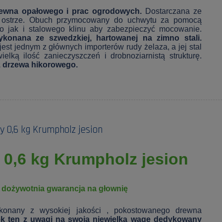
drewna opałowego i prac ogrodowych.
Dostarczana ze
 ostrze.
Obuch przymocowany do uchwytu za pomocą
o jak i stalowego klinu aby zabezpieczyć mocowanie.
konana ze szwedzkiej, hartowanej na zimno stali.
jest jednym z głównych importerów rudy żelaza, a jej stal
ielką ilość zanieczyszczeń i drobnoziarnistą strukturę.
 drzewa hikorowego.
y 0,6 kg Krumpholz jesion
 0,6 kg Krumpholz jesion
- dożywotnia gwarancja na głownię
konany z wysokiej jakości , pokostowanego drewna
k ten z uwagi na swoją niewielką wagę dedykowany