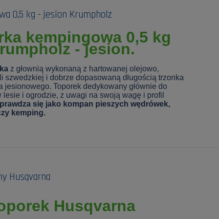
a 0,5 kg - jesion Krumpholz
erka kempingowa 0,5 kg
rumpholz - jesion.
rka
z głownią wykonaną z hartowanej olejowo,
i szwedzkiej i dobrze dopasowaną długością trzonka
 jesionowego. Toporek dedykowany głównie do
esie i ogrodzie, z uwagi na swoją wagę i profil
sprawdza się jako kompan pieszych wędrówek,
zy kemping.
ny Husqvarna
oporek Husqvarna