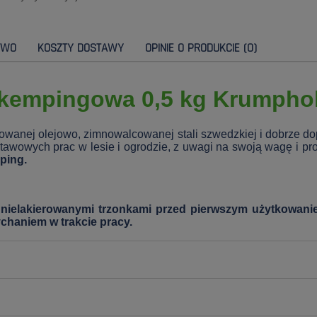
TWO
KOSZTY DOSTAWY
OPINIE O PRODUKCIE (0)
 kempingowa 0,5 kg Krumpholz
owanej olejowo, zimnowalcowanej stali szwedzkiej i dobrze 
wowych prac w lesie i ogrodzie, z uwagi na swoją wagę i pr
ping.
mi nielakierowanymi trzonkami przed pierwszym użytkowan
ychaniem w trakcie pracy.