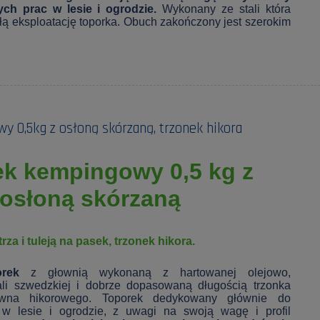
ch prac w lesie i ogrodzie.
Wykonany ze stali która
łą eksploatację toporka. Obuch zakończony jest szerokim
 0,5kg z osłoną skórzaną, trzonek hikora
k kempingowy 0,5 kg z
osłoną skórzaną
trza i tuleją na pasek, trzonek hikora.
rek
z głownią wykonaną z hartowanej olejowo,
li szwedzkiej i dobrze dopasowaną długością trzonka
wna hikorowego. Toporek dedykowany głównie do
w lesie i ogrodzie, z uwagi na swoją wagę i profil