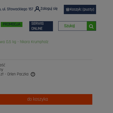
Zaloguj się
 ul. Słowackiego 157
Koszyk:
(pusty)
SERWIS
PROMOCJA
ONLINE
wa 0,5 kg - hikora Krumpholz
lość
ny
 zł
- Orlen Paczka
tualnych kosztów
do koszyka