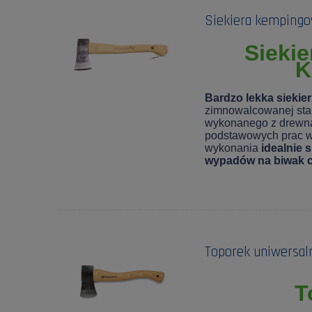
Siekiera kempingow
Sieki
K
Bardzo lekka siekie
zimnowalcowanej stal
wykonanego z drewna
podstawowych prac w l
wykonania
idealnie 
wypadów na biwak c
Toporek uniwersal
T