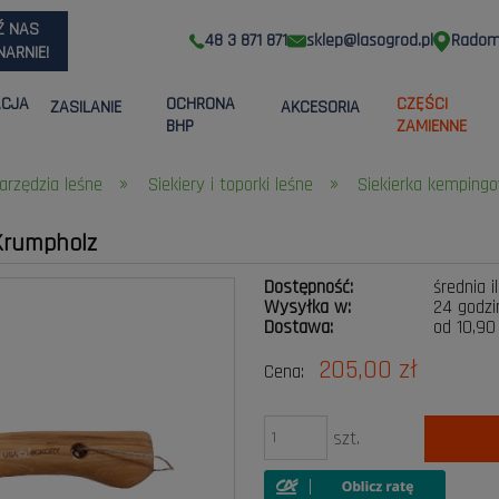
Ź NAS
48 3 871 871
sklep@lasogrod.pl
Radom,
ARNIE!
ACJA
OCHRONA
CZĘŚCI
ZASILANIE
AKCESORIA
BHP
ZAMIENNE
»
»
arzędzia leśne
Siekiery i toporki leśne
Siekierka kempingo
Krumpholz
Dostępność:
średnia i
Wysyłka w:
24 godzi
Dostawa:
od 10,90
205,00 zł
Cena:
Cena nie zawiera ewen
płatności
szt.