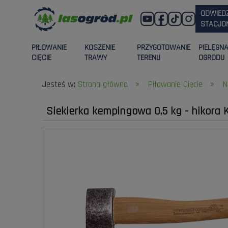
ODWIED
STACJON
PIŁOWANIE
KOSZENIE
PRZYGOTOWANIE
PIELĘGN
CIĘCIE
TRAWY
TERENU
OGRODU
»
»
Jesteś w:
Strona główna
Piłowanie Cięcie
N
Siekierka kempingowa 0,5 kg - hikora 