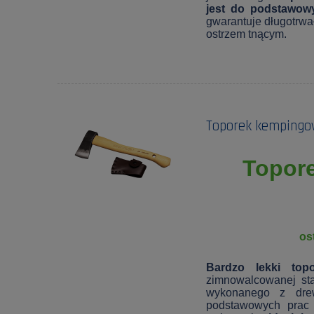
jest do podstawowy
gwarantuje długotrwa
ostrzem tnącym.
Toporek kempingowy
Topore
os
Bardzo lekki topo
zimnowalcowanej sta
wykonanego z dre
podstawowych prac 